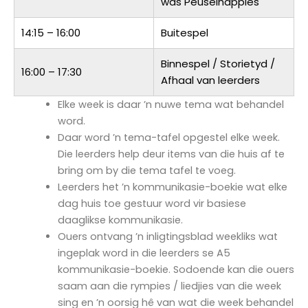
was Peuselhappies
14:15 – 16:00
Buitespel
Binnespel / Storietyd /
16:00 – 17:30
Afhaal van leerders
Elke week is daar ʼn nuwe tema wat behandel
word.
Daar word ʼn tema-tafel opgestel elke week.
Die leerders help deur items van die huis af te
bring om by die tema tafel te voeg.
Leerders het ʼn kommunikasie-boekie wat elke
dag huis toe gestuur word vir basiese
daaglikse kommunikasie.
Ouers ontvang ʼn inligtingsblad weekliks wat
ingeplak word in die leerders se A5
kommunikasie-boekie. Sodoende kan die ouers
saam aan die rympies / liedjies van die week
sing en ʼn oorsig hê van wat die week behandel