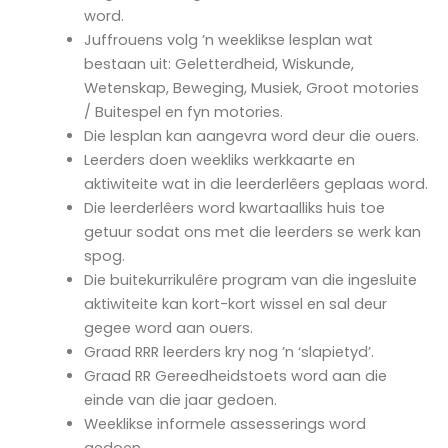
word.
Juffrouens volg ʼn weeklikse lesplan wat
bestaan uit: Geletterdheid, Wiskunde,
Wetenskap, Beweging, Musiek, Groot motories
/ Buitespel en fyn motories.
Die lesplan kan aangevra word deur die ouers.
Leerders doen weekliks werkkaarte en
aktiwiteite wat in die leerderlêers geplaas word.
Die leerderlêers word kwartaalliks huis toe
getuur sodat ons met die leerders se werk kan
spog.
Die buitekurrikulêre program van die ingesluite
aktiwiteite kan kort-kort wissel en sal deur
gegee word aan ouers.
Graad RRR leerders kry nog ʼn ‘slapietyd’.
Graad RR Gereedheidstoets word aan die
einde van die jaar gedoen.
Weeklikse informele assesserings word