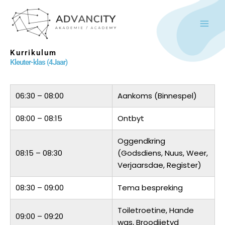
Skip
to
content
Kurrikulum
Kleuter-klas (4Jaar)
06:30 – 08:00
Aankoms (Binnespel)
08:00 – 08:15
Ontbyt
Oggendkring
08:15 – 08:30
(Godsdiens, Nuus, Weer,
Verjaarsdae, Register)
08:30 – 09:00
Tema bespreking
Toiletroetine, Hande
09:00 – 09:20
was, Broodjietyd