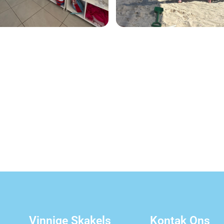
Vinnige Skakels
Kontak Ons